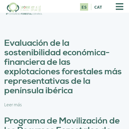
P
ES
CAT
a
s
a
r
a
Evaluación de la
l
c
sostenibilidad económica-
o
financiera de las
n
t
explotaciones forestales más
e
representativas de la
n
i
península ibérica
d
o
p
Leer más
s
r
o
i
b
Programa de Movilización de
n
r