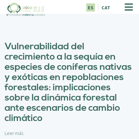
P
ES
CAT
a
s
a
r
a
Vulnerabilidad del
l
c
crecimiento a la sequía en
o
especies de coníferas nativas
n
t
y exóticas en repoblaciones
e
forestales: implicaciones
n
i
sobre la dinámica forestal
d
ante escenarios de cambio
o
p
climático
r
i
n
Leer más
s