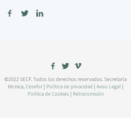
c
o
i
b
p
r
a
e
l
V
u
l
n
e
r
a
b
i
©2022 SECF. Todos los derechos reservados. Secretaría
l
técnica,
Cesefor
|
Política de privacidad
|
Aviso Legal
|
i
Política de Cookies
|
Retransmisión
d
a
d
d
e
l