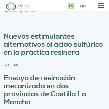
P
ES
CAT
a
s
a
r
a
Nuevos estimulantes
l
c
alternativos al ácido sulfúrico
o
en la práctica resinera
n
t
e
Leer más
s
n
o
i
b
Ensayo de resinación
d
r
o
mecanizada en dos
e
p
N
provincias de Castilla La
r
u
i
Mancha
e
n
v