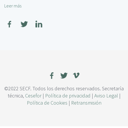
c
o
Leer más
s
i
s
o
p
e
b
a
s
r
l
t
e
i
E
m
n
u
s
l
a
a
y
n
o
t
d
e
e
s
r
©2022 SECF. Todos los derechos reservados. Secretaría
a
e
técnica,
Cesefor
|
Política de privacidad
|
Aviso Legal
|
l
s
Política de Cookies
|
Retransmisión
t
i
e
n
r
a
n
c