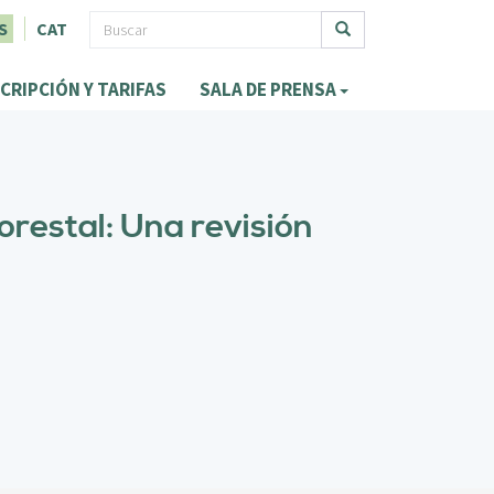
F
S
CAT
o
Buscar
CRIPCIÓN Y TARIFAS
SALA DE PRENSA
r
m
u
l
forestal: Una revisión
a
r
i
o
d
e
b