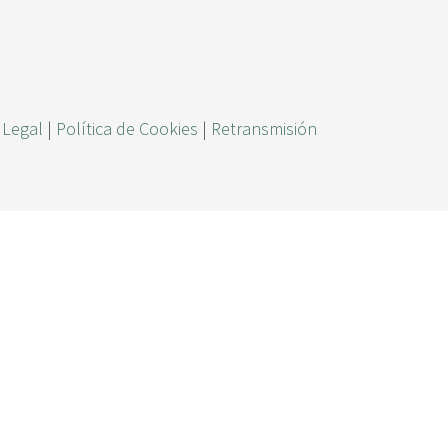
ú
s
q
u
 Legal
|
Política de Cookies
|
Retransmisión
e
d
a