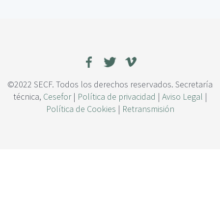
c
a
i
i
p
m
a
p
l
o
r
t
a
©2022 SECF. Todos los derechos reservados. Secretaría
n
técnica,
Cesefor
|
Política de privacidad
|
Aviso Legal
|
c
Política de Cookies
|
Retransmisión
i
a
d
e
u
n
a
g
e
s