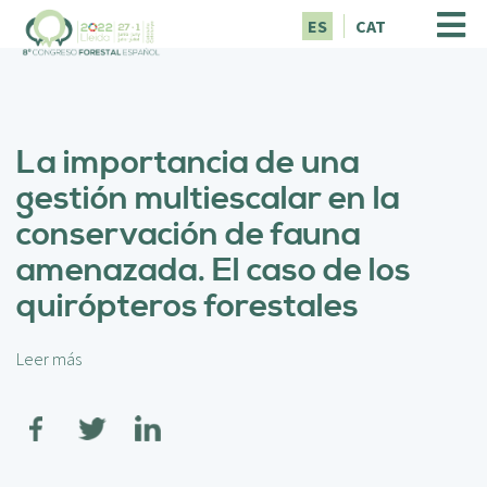
P
ES
CAT
a
s
a
r
a
La importancia de una
l
c
gestión multiescalar en la
o
conservación de fauna
n
t
amenazada. El caso de los
e
quirópteros forestales
n
i
d
Leer más
s
o
o
p
b
r
r
i
e
n
L