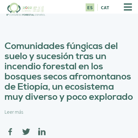
P
ES
CAT
a
s
a
r
a
Comunidades fúngicas del
l
c
suelo y sucesión tras un
o
incendio forestal en los
n
t
bosques secos afromontanos
e
de Etiopía, un ecosistema
n
i
muy diverso y poco explorado
d
o
p
Leer más
s
r
o
i
b
n
r