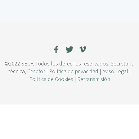
c
e
i
C
p
o
a
m
l
u
n
i
d
a
d
©2022 SECF. Todos los derechos reservados. Secretaría
e
técnica,
Cesefor
|
Política de privacidad
|
Aviso Legal
|
s
Política de Cookies
|
Retransmisión
f
ú
n
g
i
c
a
s
d