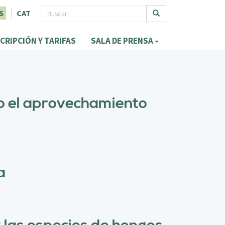
F
S
CAT
o
Buscar
CRIPCIÓN Y TARIFAS
SALA DE PRENSA
r
m
u
l
do el aprovechamiento
a
r
i
o
a
d
e
b