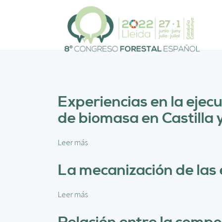
P
a
s
a
r
a
l
c
o
Experiencias en la ejec
n
de biomasa en Castilla 
t
e
n
Leer más
s
i
o
d
b
La mecanización de las
o
r
p
e
r
Leer más
s
E
i
o
x
n
b
p