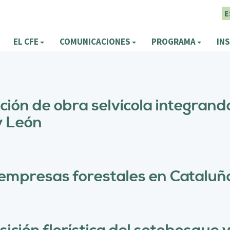
E
EL CFE
COMUNICACIONES
PROGRAMA
INS
ución de obra selvícola integran
y León
 empresas forestales en Cataluñ