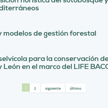
ición florística del sotobosque 
editerráneos
y modelos de gestión forestal
elvícola para la conservación de
 y León en el marco del LIFE BA
1
2
siguiente
último