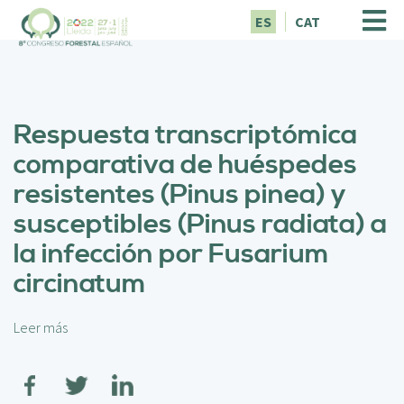
P
ES
CAT
a
s
a
r
a
Respuesta transcriptómica
l
c
comparativa de huéspedes
o
resistentes (Pinus pinea) y
n
t
susceptibles (Pinus radiata) a
e
la infección por Fusarium
n
i
circinatum
d
o
p
Leer más
s
r
o
i
b
n
r