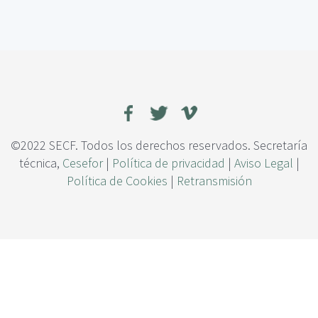
c
e
i
R
p
e
a
s
l
p
u
e
s
t
a
©2022 SECF. Todos los derechos reservados. Secretaría
t
técnica,
Cesefor
|
Política de privacidad
|
Aviso Legal
|
r
Política de Cookies
|
Retransmisión
a
n
s
c
r
i
p
t
ó