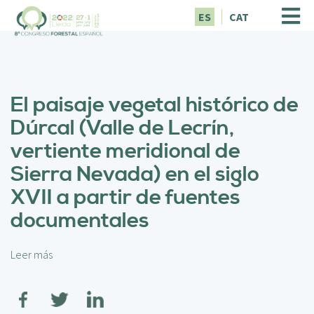
P
ES
CAT
a
s
a
r
a
El paisaje vegetal histórico de
l
c
Dúrcal (Valle de Lecrín,
o
vertiente meridional de
n
t
Sierra Nevada) en el siglo
e
XVII a partir de fuentes
n
i
documentales
d
o
p
Leer más
s
r
o
i
b
n
r