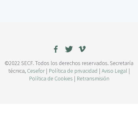
c
e
i
E
p
l
a
p
l
a
i
s
a
j
e
©2022 SECF. Todos los derechos reservados. Secretaría
v
técnica,
Cesefor
|
Política de privacidad
|
Aviso Legal
|
e
Política de Cookies
|
Retransmisión
g
e
t
a
l
h
i
s
t