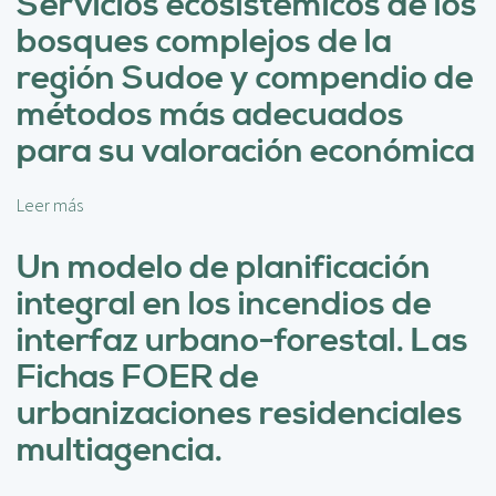
Servicios ecosistémicos de los
c
r
i
bosques complejos de la
e
p
D
región Sudoe y compendio de
a
e
l
métodos más adecuados
s
a
para su valoración económica
r
r
Leer más
s
o
o
l
b
Un modelo de planificación
l
r
o
integral en los incendios de
e
d
S
interfaz urbano-forestal. Las
e
e
u
Fichas FOER de
r
n
v
urbanizaciones residenciales
s
i
i
multiagencia.
c
s
i
t