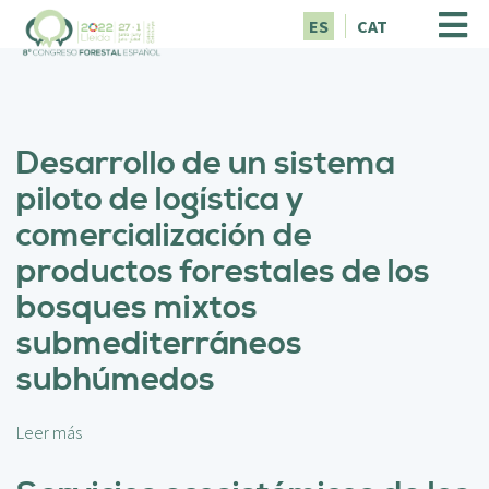
P
ES
CAT
a
s
a
r
a
Desarrollo de un sistema
l
c
piloto de logística y
o
comercialización de
n
t
productos forestales de los
e
bosques mixtos
n
i
submediterráneos
d
subhúmedos
o
p
r
Leer más
s
i
o
n
b