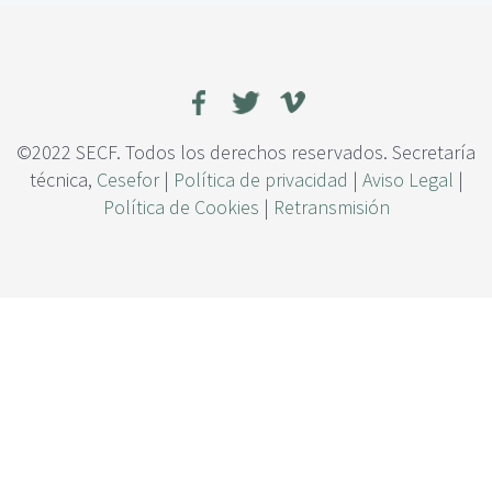
c
c
i
a
p
s
a
a
l
e
n
e
©2022 SECF. Todos los derechos reservados. Secretaría
l
técnica,
Cesefor
|
Política de privacidad
|
Aviso Legal
|
m
Política de Cookies
|
Retransmisión
o
n
t
e
:
d
e
e
l
e
m
e