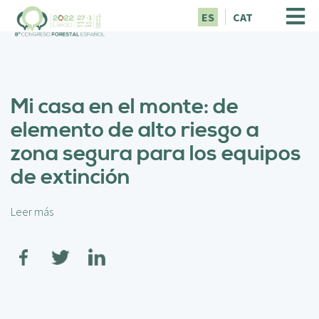
P
ES
CAT
a
s
a
r
a
Mi casa en el monte: de
l
c
elemento de alto riesgo a
o
zona segura para los equipos
n
t
de extinción
e
n
i
Leer más
s
d
o
o
b
p
r
r
e
i
M
n
i