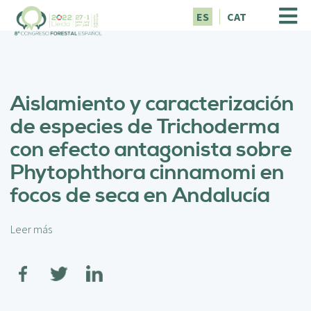
P
ES
CAT
a
s
a
r
a
Aislamiento y caracterización
l
c
de especies de Trichoderma
o
con efecto antagonista sobre
n
t
Phytophthora cinnamomi en
e
focos de seca en Andalucía
n
i
d
Leer más
s
o
o
p
b
r
r
i
e
n
A