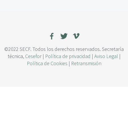
c
i
i
s
p
l
a
a
l
m
i
e
n
©2022 SECF. Todos los derechos reservados. Secretaría
t
técnica,
Cesefor
|
Política de privacidad
|
Aviso Legal
|
o
Política de Cookies
|
Retransmisión
y
c
a
r
a
c
t
e
r
i