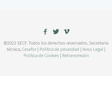
c
n
i
á
p
l
a
i
l
s
i
s
d
©2022 SECF. Todos los derechos reservados. Secretaría
e
técnica,
Cesefor
|
Política de privacidad
|
Aviso Legal
|
l
Política de Cookies
|
Retransmisión
e
f
e
c
t
o
d
e
l
a