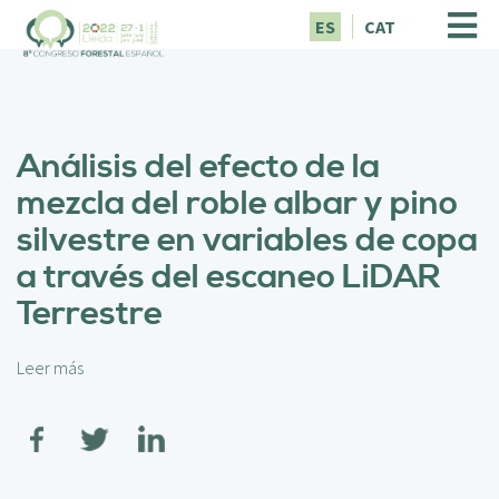
P
ES
CAT
a
s
a
r
a
Análisis del efecto de la
l
c
mezcla del roble albar y pino
o
silvestre en variables de copa
n
t
a través del escaneo LiDAR
e
Terrestre
n
i
d
Leer más
s
o
o
p
b
r
r
i
e
n
A