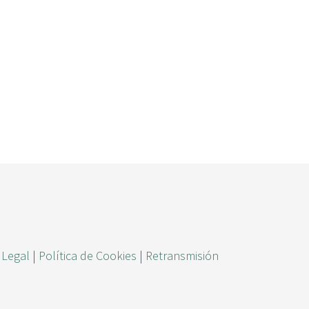
ú
s
q
u
e
d
a
 Legal
|
Política de Cookies
|
Retransmisión