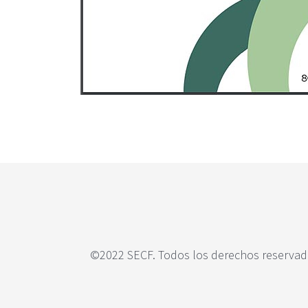
c
i
p
a
l
©2022 SECF. Todos los derechos reservado