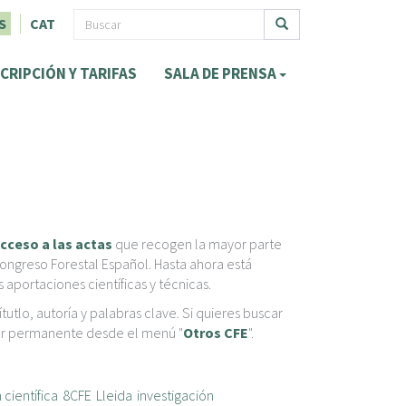
F
S
CAT
o
Buscar
CRIPCIÓN Y TARIFAS
SALA DE PRENSA
r
m
u
l
a
r
cceso a las actas
que recogen la mayor parte
i
ongreso Forestal Español. Hasta ahora está
aportaciones científicas y técnicas.
o
tutlo, autoría y palabras clave. Si quieres buscar
d
ador permanente desde el menú "
Otros CFE
".
e
b
científica
8CFE
Lleida
investigación