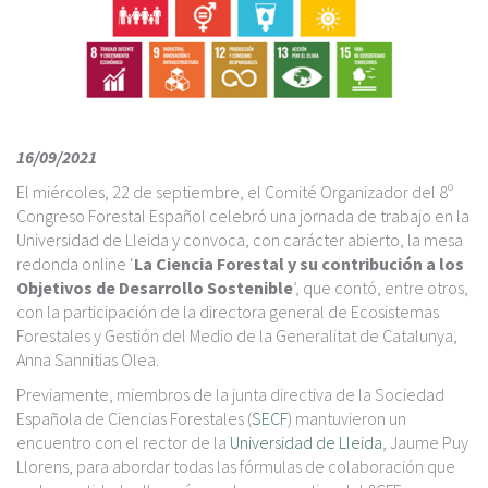
c
i
p
a
l
16/09/2021
El miércoles, 22 de septiembre, el Comité Organizador del 8º
Congreso Forestal Español celebró una jornada de trabajo en la
Universidad de Lleida y convoca, con carácter abierto, la mesa
redonda online ‘
La Ciencia Forestal y su contribución a los
Objetivos de Desarrollo Sostenible
’, que contó, entre otros,
con la participación de la directora general de Ecosistemas
Forestales y Gestión del Medio de la Generalitat de Catalunya,
Anna Sannitias Olea.
Previamente, miembros de la junta directiva de la Sociedad
Española de Ciencias Forestales (
SECF
) mantuvieron un
encuentro con el rector de la
Universidad de Lleida
, Jaume Puy
Llorens, para abordar todas las fórmulas de colaboración que