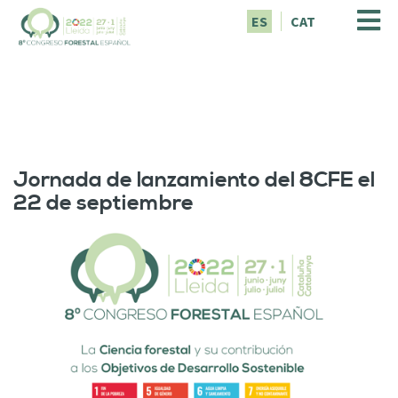
P
ES
CAT
a
s
a
r
a
l
c
o
Jornada de lanzamiento del 8CFE el
n
22 de septiembre
t
e
n
i
d
o
p
r
i
n