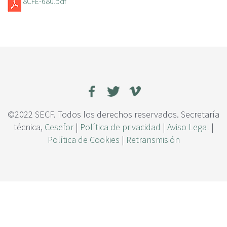
8CFE-680.pdf
c
i
p
a
l
©2022 SECF. Todos los derechos reservados. Secretaría
técnica,
Cesefor
|
Política de privacidad
|
Aviso Legal
|
Política de Cookies
|
Retransmisión