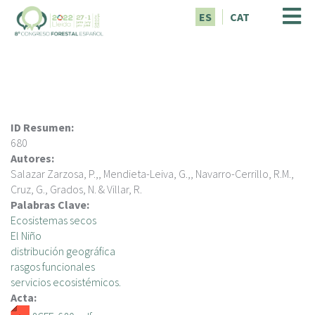
P
ES
CAT
a
s
a
r
a
l
c
ID Resumen:
o
680
n
Autores:
t
Salazar Zarzosa, P.,, Mendieta-Leiva, G.,, Navarro-Cerrillo, R.M.,
e
Cruz, G., Grados, N. & Villar, R.
n
Palabras Clave:
i
Ecosistemas secos
d
El Niño
o
distribución geográfica
p
rasgos funcionales
r
servicios ecosistémicos.
i
Acta:
n