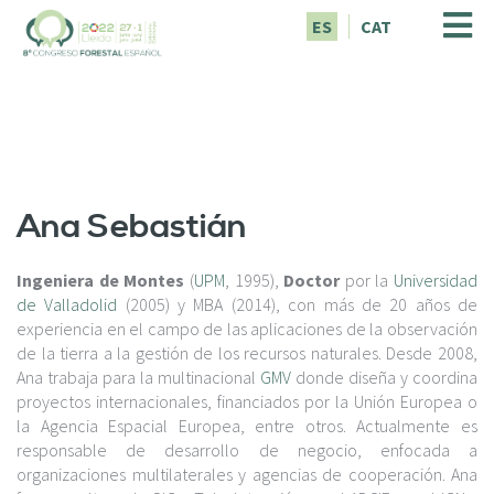
P
ES
CAT
a
s
a
r
a
l
c
o
Ana Sebastián
n
t
e
Ingeniera de Montes
(
UPM
, 1995),
Doctor
por la
Universidad
n
de Valladolid
(2005) y MBA (2014), con más de 20 años de
i
experiencia en el campo de las aplicaciones de la observación
d
de la tierra a la gestión de los recursos naturales. Desde 2008,
o
Ana trabaja para la multinacional
GMV
donde diseña y coordina
p
proyectos internacionales, financiados por la Unión Europea o
r
la Agencia Espacial Europea, entre otros. Actualmente es
i
responsable de desarrollo de negocio, enfocada a
n
organizaciones multilaterales y agencias de cooperación. Ana