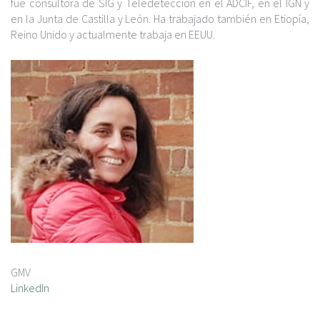
c
fue consultora de SIG y Teledetección en el ADCIF, en el IGN y
i
en la Junta de Castilla y León. Ha trabajado también en Etiopía,
p
Reino Unido y actualmente trabaja en EEUU.
a
l
GMV
LinkedIn