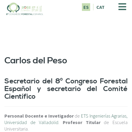
P
ES
CAT
a
s
a
r
a
l
c
o
Carlos del Peso
n
t
e
Secretario del 8º Congreso Forestal
n
i
Español y secretario del Comité
d
Científico
o
p
r
Personal Docente e Invetigador
de
ETS Ingenierías Agrarias,
i
Universidad de Valladolid
.
Profesor Titular
de Escuela
n
Universitaria.