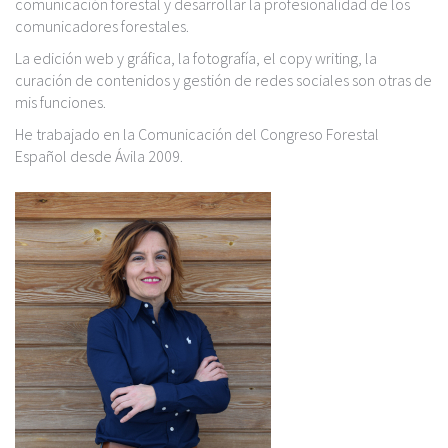
c
comunicación forestal y desarrollar la profesionalidad de los
i
comunicadores forestales.
p
La edición web y gráfica, la fotografía, el copy writing, la
a
curación de contenidos y gestión de redes sociales son otras de
l
mis funciones.
He trabajado en la Comunicación del Congreso Forestal
Español desde Ávila 2009.