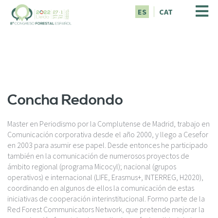
P
ES
CAT
a
s
a
r
a
l
c
o
Concha Redondo
n
t
e
Master en Periodismo por la Complutense de Madrid, trabajo en
n
Comunicación corporativa desde el año 2000, y llego a Cesefor
i
en 2003 para asumir ese papel. Desde entonces he participado
d
también en la comunicación de numerosos proyectos de
o
ámbito regional (programa Micocyl); nacional (grupos
p
operativos) e internacional (LIFE, Erasmus+, INTERREG, H2020),
r
coordinando en algunos de ellos la comunicación de estas
i
iniciativas de cooperación interinstitucional. Formo parte de la
n
Red Forest Communicators Network, que pretende mejorar la