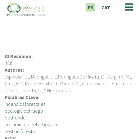
P
ES
CAT
a
s
a
r
a
l
c
ID Resumen:
o
488
n
Autores:
t
Espinosa, J.,, Madrigal, J.,,, Rodríguez De Rivera, O., Guijarro, M.,,
e
Cruz, A.C., Martin-Benito, D., Pando, V.,, Almodóvar, J., Mateo, J.F.,
n
Díez, C., Carrillo, C., Y Hernando, C,.
i
Palabras Clave:
d
incendios forestales
o
ecología del fuego
p
desfronde
r
crecimiento del arbolado
i
gestión forestal.
n
Acta: