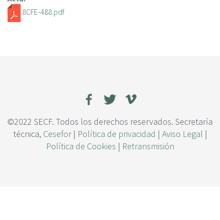
c
8CFE-488.pdf
i
p
a
l
©2022 SECF. Todos los derechos reservados. Secretaría
técnica,
Cesefor
|
Política de privacidad
|
Aviso Legal
|
Política de Cookies
|
Retransmisión