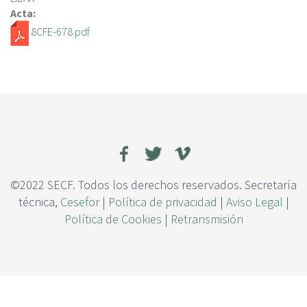
c
Acta:
i
8CFE-678.pdf
p
a
l
©2022 SECF. Todos los derechos reservados. Secretaría
técnica,
Cesefor
|
Política de privacidad
|
Aviso Legal
|
Política de Cookies
|
Retransmisión