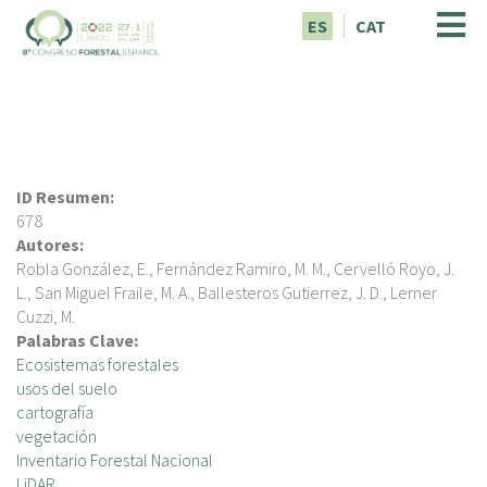
P
ES
CAT
a
s
a
r
a
l
c
ID Resumen:
o
678
n
Autores:
t
Robla González, E., Fernández Ramiro, M. M., Cervelló Royo, J.
e
L., San Miguel Fraile, M. A., Ballesteros Gutierrez, J. D., Lerner
n
Cuzzi, M.
i
Palabras Clave:
d
Ecosistemas forestales
o
usos del suelo
p
cartografía
r
vegetación
i
Inventario Forestal Nacional
n
LiDAR