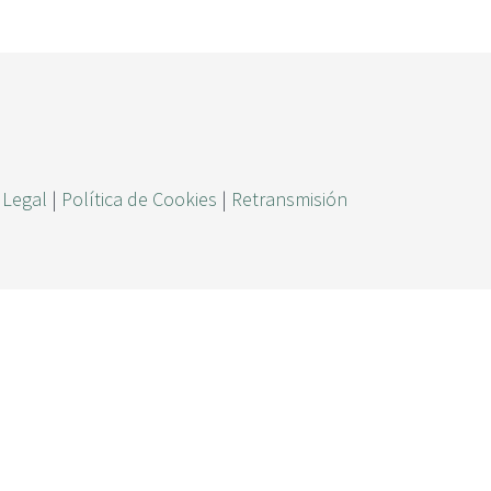
ú
s
q
u
e
d
 Legal
|
Política de Cookies
|
Retransmisión
a