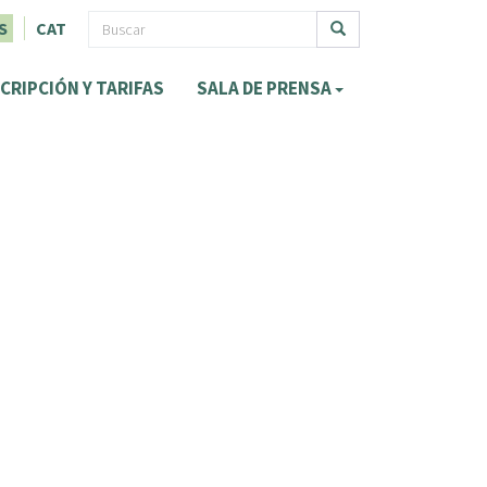
F
S
CAT
o
Buscar
CRIPCIÓN Y TARIFAS
SALA DE PRENSA
r
m
u
l
a
r
i
o
d
e
b