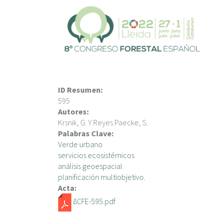
P
a
s
a
r
a
l
c
ID Resumen:
o
595
n
Autores:
t
Krsnik, G. Y Reyes Paecke, S.
e
Palabras Clave:
n
Verde urbano
i
servicios ecosistémicos
d
análisis geoespacial
o
planificación multiobjetivo.
p
Acta:
r
8CFE-595.pdf
i
n