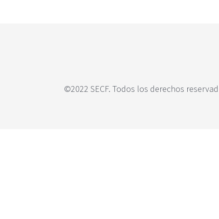
c
i
p
a
l
©2022 SECF. Todos los derechos reservado