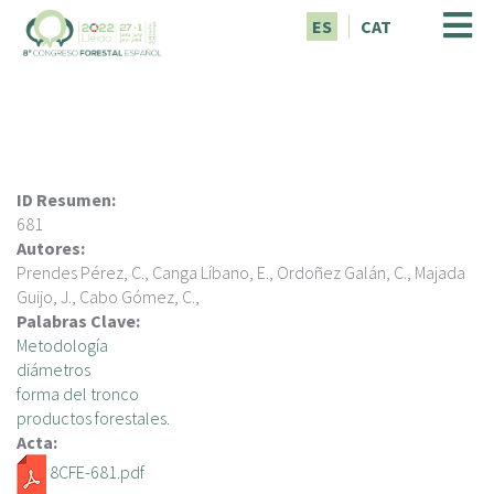
P
ES
CAT
a
s
a
r
a
l
c
ID Resumen:
o
681
n
Autores:
t
Prendes Pérez, C., Canga Líbano, E., Ordoñez Galán, C., Majada
e
Guijo, J., Cabo Gómez, C.,
n
Palabras Clave:
i
Metodología
d
diámetros
o
forma del tronco
p
productos forestales.
r
Acta:
i
8CFE-681.pdf
n