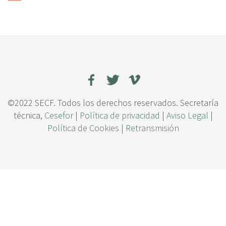
c
i
p
a
l
©2022 SECF. Todos los derechos reservados. Secretaría
técnica,
Cesefor
|
Política de privacidad
|
Aviso Legal
|
Política de Cookies
|
Retransmisión