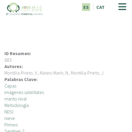
P
ES
CAT
a
s
a
r
a
l
c
ID Resumen:
o
883
n
Autores:
t
Montilla-Prieto, V., Mateo-Marín, N., Montilla-Prieto, J.
e
Palabras Clave:
n
Capas
i
imágenes satelitales
d
manto nival
o
Metodología
p
NDSI
r
nieve
i
Pirineo
n
Sentinel-2.