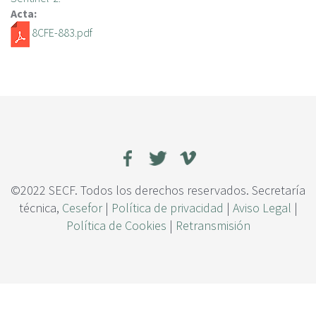
c
Acta:
i
8CFE-883.pdf
p
a
l
©2022 SECF. Todos los derechos reservados. Secretaría
técnica,
Cesefor
|
Política de privacidad
|
Aviso Legal
|
Política de Cookies
|
Retransmisión