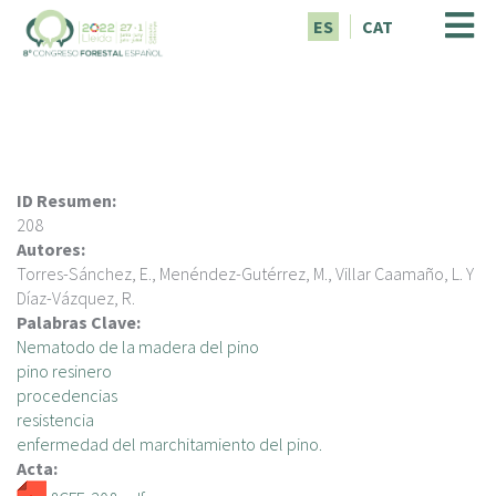
P
ES
CAT
a
s
a
r
a
l
c
ID Resumen:
o
208
n
Autores:
t
Torres-Sánchez, E., Menéndez-Gutérrez, M., Villar Caamaño, L. Y
e
Díaz-Vázquez, R.
n
Palabras Clave:
i
Nematodo de la madera del pino
d
pino resinero
o
procedencias
p
resistencia
r
enfermedad del marchitamiento del pino.
i
Acta:
n