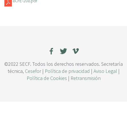
8CFE-208.pdf
c
i
p
a
l
©2022 SECF. Todos los derechos reservados. Secretaría
técnica,
Cesefor
|
Política de privacidad
|
Aviso Legal
|
Política de Cookies
|
Retransmisión