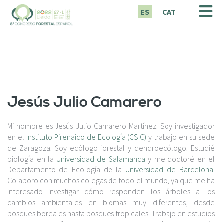
P
ES
CAT
a
s
a
r
a
l
c
o
Jesús Julio Camarero
n
t
e
Mi nombre es Jesús Julio Camarero Martínez. Soy investigador
n
en el
Instituto Pirenaico de Ecología (CSIC)
y trabajo en su sede
i
de Zaragoza. Soy ecólogo forestal y dendroecólogo. Estudié
d
biología en la
Universidad de Salamanca
y me doctoré en el
o
Departamento de Ecología de la
Universidad de Barcelona
.
p
Colaboro con muchos colegas de todo el mundo, ya que me ha
r
interesado investigar cómo responden los árboles a los
i
cambios ambientales en biomas muy diferentes, desde
n
bosques boreales hasta bosques tropicales. Trabajo en estudios