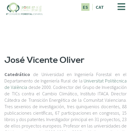
P
ES
CAT
a
s
a
r
a
l
c
o
José Vicente Oliver
n
t
e
Catedrático
de Universidad en Ingeniería Forestal en el
n
Departamento de Ingeniería Rural de la
Universitat Politècnica
i
de València
desde 2000. Codirector del Grupo de Investigación
d
de TICs contra el Cambio Climático, Instituto ITACA. Director
o
Cátedra de Transición Energética de la Comunitat Valenciana.
p
Tres sexenios de investigación, tres quinquenios docentes, 88
r
publicaciones científicas, 67 participaciones en congresos, 15
i
libros y dos patentes. Investigador principal en 31 proyectos, 23
n
de ellos proyectos europeos. Profesor en las universidades de