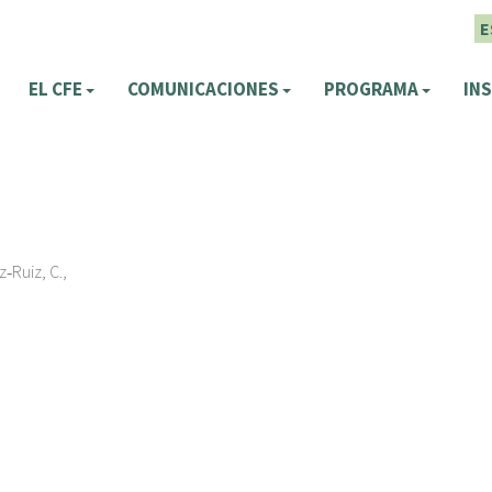
E
EL CFE
COMUNICACIONES
PROGRAMA
INS
z‑Ruiz, C.,