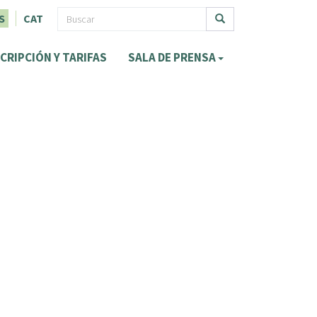
F
S
CAT
o
Buscar
CRIPCIÓN Y TARIFAS
SALA DE PRENSA
r
m
u
l
a
r
i
o
d
e
b