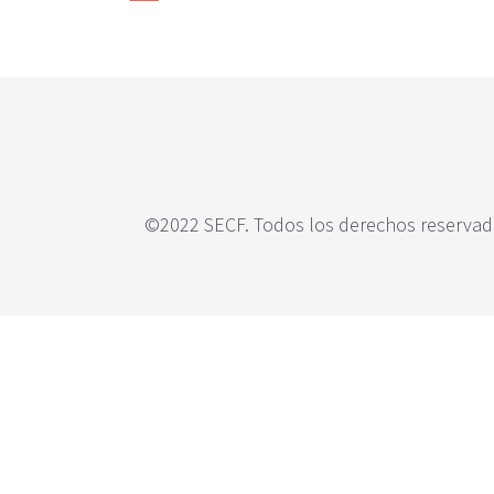
c
i
p
a
l
©2022 SECF. Todos los derechos reservado