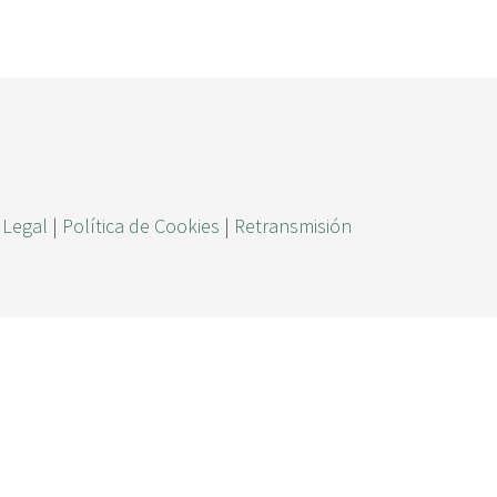
ú
s
q
u
e
d
a
 Legal
|
Política de Cookies
|
Retransmisión