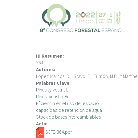
P
a
s
a
r
a
l
c
ID Resumen:
o
364
n
Autores:
t
López‑Marcos, D.,, Bravo, F.,, Turrión, M.B., Y Martíne
e
Palabras Clave:
n
Pinus sylvestris L.
i
Pinus pinaster Ait.
d
Eficiencia en el uso del espacio
o
capacidad de retención de agua
p
Stock de bases intercambiables.
r
Acta:
i
8CFE-364.pdf
n