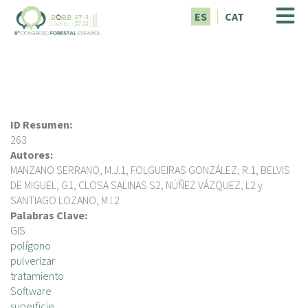
P
ES
CAT
a
s
a
r
a
l
c
ID Resumen:
o
263
n
Autores:
t
MANZANO SERRANO, M.J.1, FOLGUEIRAS GONZÁLEZ, R.1, BELVIS
e
DE MIGUEL, G1, CLOSA SALINAS S2, NÚÑEZ VÁZQUEZ, L2 y
n
SANTIAGO LOZANO, M.I.2
i
Palabras Clave:
d
GIS
o
polígono
p
pulverizar
r
tratamiento
i
Software
n
superficie