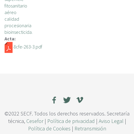
c
fitosanitario
i
aéreo
p
calidad
a
procesionaria
l
bioinsecticida.
Acta:
8cfe-263-3.pdf
©2022 SECF. Todos los derechos reservados. Secretaría
técnica,
Cesefor
|
Política de privacidad
|
Aviso Legal
|
Política de Cookies
|
Retransmisión