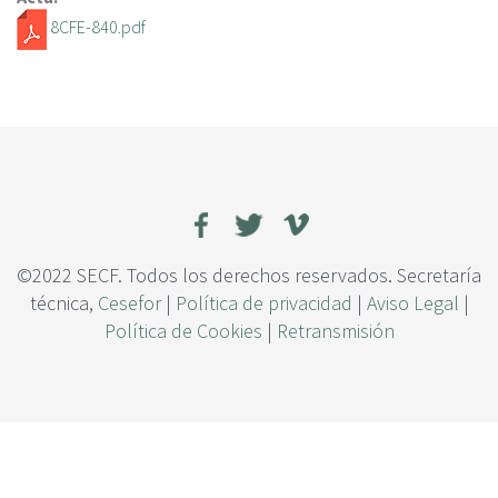
c
8CFE-840.pdf
i
p
a
l
©2022 SECF. Todos los derechos reservados. Secretaría
técnica,
Cesefor
|
Política de privacidad
|
Aviso Legal
|
Política de Cookies
|
Retransmisión