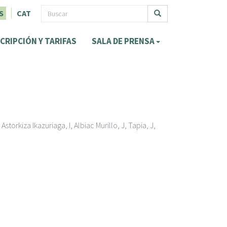
F
S
CAT
o
Buscar
CRIPCIÓN Y TARIFAS
SALA DE PRENSA
r
m
u
l
a
orkiza Ikazuriaga, I, Albiac Murillo, J, Tapia, J,
r
i
o
d
e
b