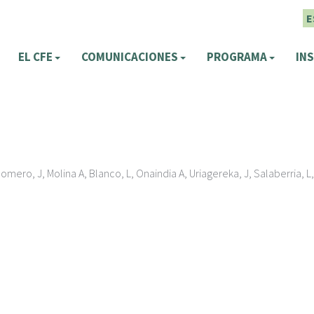
E
EL CFE
COMUNICACIONES
PROGRAMA
INS
o, J, Molina A, Blanco, L, Onaindia A, Uriagereka, J, Salaberria, L, Ast