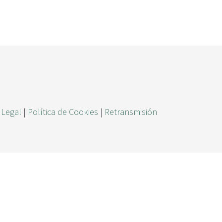
ú
s
q
u
e
d
a
 Legal
|
Política de Cookies
|
Retransmisión