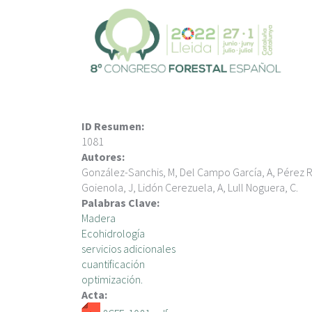
P
a
s
a
r
a
l
c
ID Resumen:
o
1081
n
Autores:
t
González-Sanchis, M, Del Campo García, A, Pérez Romer
e
Goienola, J, Lidón Cerezuela, A, Lull Noguera, C.
n
Palabras Clave:
i
Madera
d
Ecohidrología
o
servicios adicionales
p
cuantificación
r
optimización.
i
Acta:
n