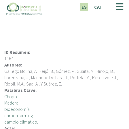
P
ES
CAT
a
s
a
r
a
l
c
ID Resumen:
o
1164
n
Autores:
t
Gallego Molina, A., Feijó, B., Gómez, P., Guaita, M., Hinojo, B.,
e
Lorenzana, J., Manrique De Lara, T., Portela, M., Rescalvo, F.J.,
n
Ripoll, M.A., Saa, A., Y Suárez, E.
i
Palabras Clave:
d
Chopo
o
Madera
p
bioeconomía
r
carbon farming
i
cambio climático.
n
Acta: