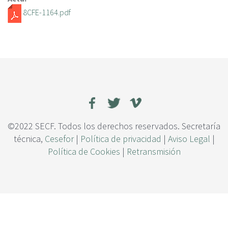
c
8CFE-1164.pdf
i
p
a
l
©2022 SECF. Todos los derechos reservados. Secretaría
técnica,
Cesefor
|
Política de privacidad
|
Aviso Legal
|
Política de Cookies
|
Retransmisión