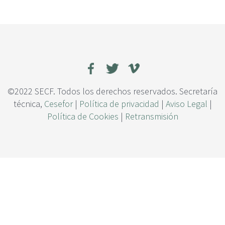
c
i
p
a
l
©2022 SECF. Todos los derechos reservados. Secretaría
técnica,
Cesefor
|
Política de privacidad
|
Aviso Legal
|
Política de Cookies
|
Retransmisión