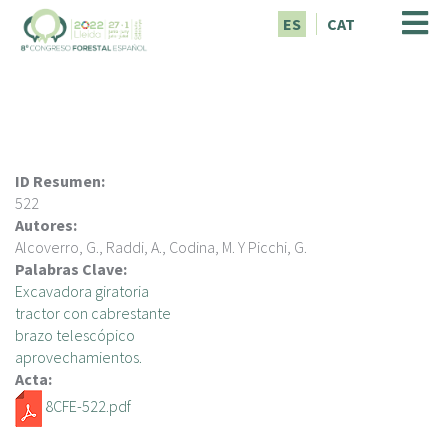
P
ES
CAT
a
s
a
r
a
l
c
ID Resumen:
o
522
n
Autores:
t
Alcoverro, G., Raddi, A., Codina, M. Y Picchi, G.
e
Palabras Clave:
n
Excavadora giratoria
i
tractor con cabrestante
d
brazo telescópico
o
aprovechamientos.
p
Acta:
r
8CFE-522.pdf
i
n