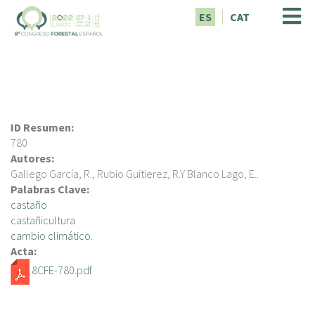
P
ES
CAT
a
s
a
r
a
l
c
ID Resumen:
o
780
n
Autores:
t
Gallego García, R., Rubio Guitierez, R.Y Blanco Lago, E..
e
Palabras Clave:
n
castaño
i
castañicultura
d
cambio climático.
o
Acta:
p
8CFE-780.pdf
r
i
n