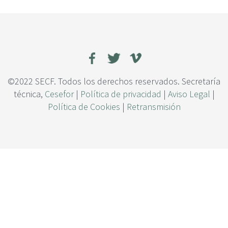
c
i
p
a
l
©2022 SECF. Todos los derechos reservados. Secretaría
técnica,
Cesefor
|
Política de privacidad
|
Aviso Legal
|
Política de Cookies
|
Retransmisión