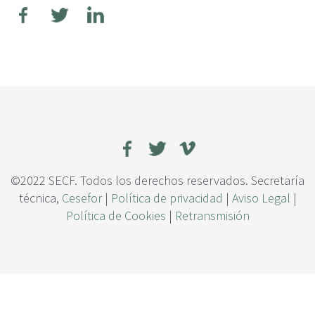
c
i
p
a
l
©2022 SECF. Todos los derechos reservados. Secretaría
técnica,
Cesefor
|
Política de privacidad
|
Aviso Legal
|
Política de Cookies
|
Retransmisión