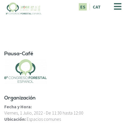
P
ES
CAT
a
s
a
r
a
l
c
o
Pausa-Café
n
t
e
n
i
d
o
Organización
p
Fecha y Hora:
r
Viernes, 1 Julio, 2022 -
De
11:30
hasta
12:00
i
Ubicación:
Espacios comunes
n