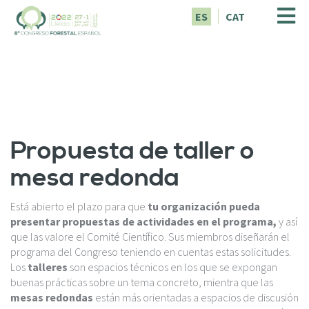
P
ES
CAT
a
s
a
r
a
l
c
o
Propuesta de taller o
n
t
mesa redonda
e
n
i
Está abierto el plazo para que
tu organización pueda
d
presentar propuestas de actividades en el programa,
y así
o
que las valore el Comité Científico. Sus miembros diseñarán el
p
programa del Congreso teniendo en cuentas estas solicitudes.
r
Los
talleres
son espacios técnicos en los que se expongan
i
buenas prácticas sobre un tema concreto, mientra que las
n
mesas redondas
están más orientadas a espacios de discusión