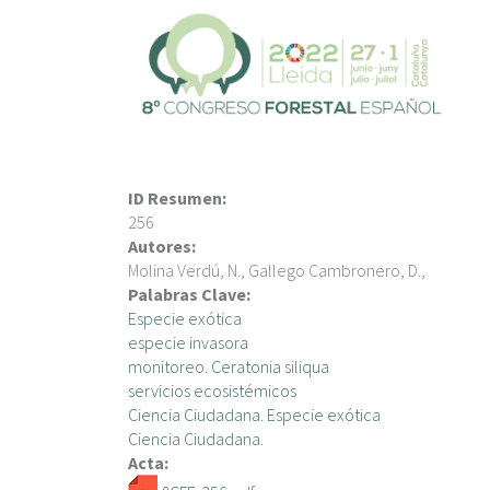
P
a
s
a
r
a
l
c
ID Resumen:
o
256
n
Autores:
t
Molina Verdú, N., Gallego Cambronero, D.,
e
Palabras Clave:
n
Especie exótica
i
especie invasora
d
monitoreo. Ceratonia siliqua
o
servicios ecosistémicos
p
Ciencia Ciudadana. Especie exótica
r
Ciencia Ciudadana.
i
Acta:
n