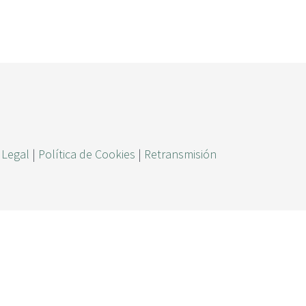
ú
s
q
u
e
d
a
 Legal
|
Política de Cookies
|
Retransmisión