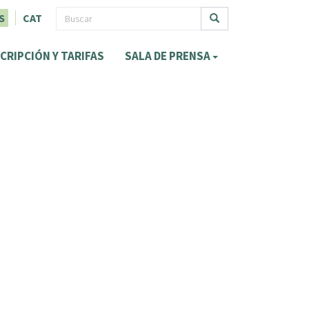
F
S
CAT
o
Buscar
CRIPCIÓN Y TARIFAS
SALA DE PRENSA
r
m
u
l
a
r
i
o
d
e
b