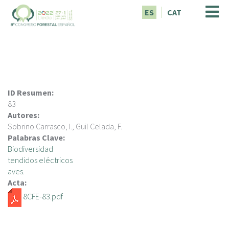
P
ES
CAT
a
s
a
r
a
l
c
ID Resumen:
o
83
n
Autores:
t
Sobrino Carrasco, I., Guil Celada, F.
e
Palabras Clave:
n
Biodiversidad
i
tendidos eléctricos
d
aves.
o
Acta:
p
8CFE-83.pdf
r
i
n