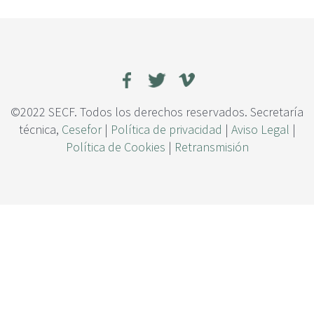
c
i
p
a
l
©2022 SECF. Todos los derechos reservados. Secretaría
técnica,
Cesefor
|
Política de privacidad
|
Aviso Legal
|
Política de Cookies
|
Retransmisión