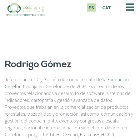
P
ES
CAT
a
s
a
r
a
l
c
o
Rodrigo Gómez
n
t
e
Jefe del área TIC y Gestión de conocimiento de la
Fundación
n
Cesefor.
Trabaja en Cesefor desde 2004. Es director de los
i
proyectos relacionados a desarrollo de software, sistemas de
d
indicadores, cartografía y gestión avanzada de datos.
o
Proyectos que trabajan en la comercialización de productos
p
forestales, trazabilidad y promoción, así como comunicación y
r
gestión del conocimiento: eventos y congresos a escala
i
regional, nacional e internacional. Ha sido el coordinador en
n
Cesefor de proyectos Life+, DGEcho, Erasmus+, H2020,