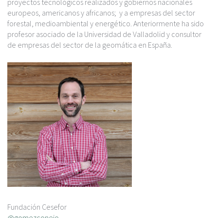
c
proyectos tecnológicos realizados y gobiernos nacionales
i
europeos, americanos y africanos; y a empresas del sector
p
forestal, medioambiental y energético. Anteriormente ha sido
a
profesor asociado de la Universidad de Valladolid y consultor
l
de empresas del sector de la geomática en España.
Fundación Cesefor
@gomezconejo