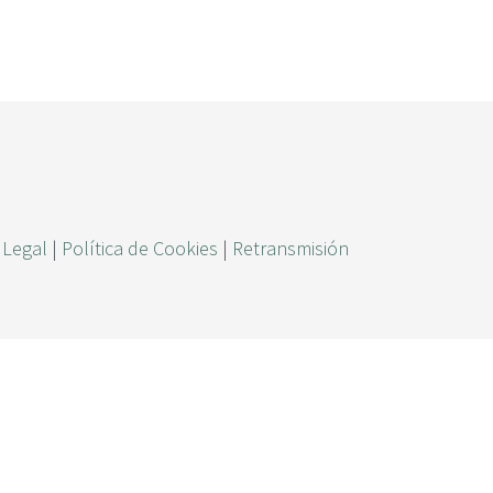
ú
s
q
u
e
d
a
 Legal
|
Política de Cookies
|
Retransmisión