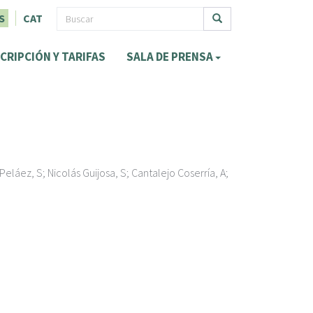
F
S
CAT
o
Buscar
CRIPCIÓN Y TARIFAS
SALA DE PRENSA
r
m
u
l
a
 Peláez, S; Nicolás Guijosa, S; Cantalejo Coserría, A;
r
i
o
d
e
b