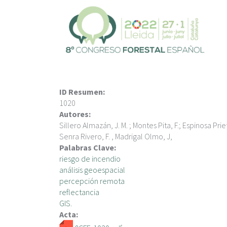
P
a
s
a
r
a
l
c
ID Resumen:
o
1020
n
Autores:
t
Sillero Almazán, J. M. ; Montes Pita, F.; Espinosa Pr
e
Senra Rivero, F. , Madrigal Olmo, J,
n
Palabras Clave:
i
riesgo de incendio
d
análisis geoespacial
o
percepción remota
p
reflectancia
r
GIS.
i
Acta:
n