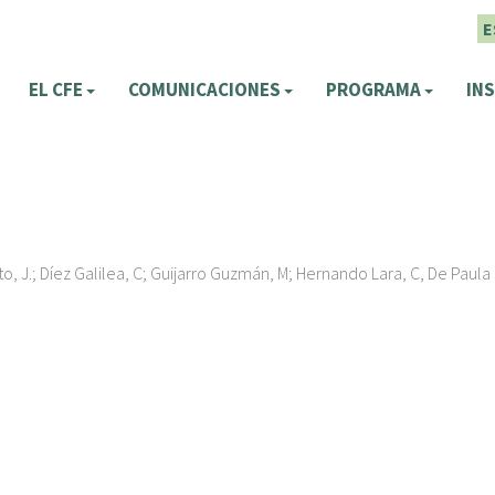
E
EL CFE
COMUNICACIONES
PROGRAMA
INS
ieto, J.; Díez Galilea, C; Guijarro Guzmán, M; Hernando Lara, C, De Paula