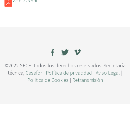
8cfe-223.pdf
c
i
p
a
l
©2022 SECF. Todos los derechos reservados. Secretaría
técnica,
Cesefor
|
Política de privacidad
|
Aviso Legal
|
Política de Cookies
|
Retransmisión