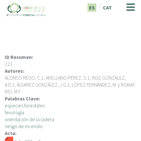
P
ES
CAT
a
s
a
r
a
l
c
ID Resumen:
o
223
n
Autores:
t
ALONSO REGO, C.1, ARELLANO PÉREZ, S.1, RUÍZ GONZÁLEZ,
e
A.D.1, ÁLVAREZ GONZÁLEZ, J.G.1, LÓPEZ FERNÁNDEZ, M. y ROMAY
n
RÍO, M.F.
i
Palabras Clave:
d
especies forestales
o
fenología
p
orientación de la ladera
r
riesgo de incendio
i
Acta:
n