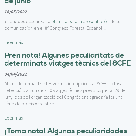
de junio
c
i
16/05/2022
p
a
Ya puedes descargar la
plantilla para la presentación
de tu
l
comunicación en el 8º Congreso Forestal Español,...
Leer más
Pren nota! Algunes peculiaritats de
determinats viatges tècnics del 8CFE
04/04/2022
Abans de formalitzar les vostres inscripcions al 8CFE, inclosa
l'elecció d'algun dels 10 viatges tècnics previstos per al 29 de
juny, des de l'organització del Congrés ens agradaria fer una
sèrie de precisions sobre...
Leer más
¡Toma nota! Algunas peculiaridades