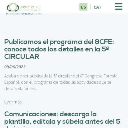
P
ES
CAT
a
s
a
r
a
Publicamos el programa del 8CFE:
l
c
conoce todos los detalles en la 5ª
o
CIRCULAR
n
t
09/06/2022
e
Acaba de ser publicada la
5ª circular
del 8º Congreso Forestal
n
Español, con el programa de todas las actividades que se
i
desarrollarán en...
d
o
Leer más
p
r
Comunicaciones: descarga la
i
plantilla, edítala y súbela antes del 5
n