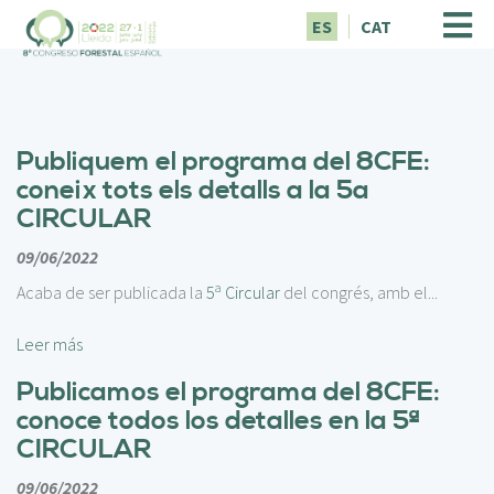
P
ES
CAT
a
s
a
r
a
Publiquem el programa del 8CFE:
l
c
coneix tots els detalls a la 5a
o
CIRCULAR
n
t
09/06/2022
e
a
Acaba de ser publicada la
5
Circular
del congrés, amb el...
n
i
Leer más
d
o
Publicamos el programa del 8CFE:
p
conoce todos los detalles en la 5ª
r
CIRCULAR
i
n
09/06/2022