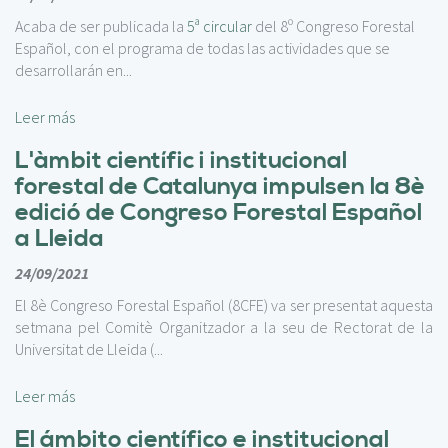
c
i
Acaba de ser publicada la
5ª circular
del 8º Congreso Forestal
p
Español, con el programa de todas las actividades que se
a
desarrollarán en...
l
Leer más
L'àmbit científic i institucional
forestal de Catalunya impulsen la 8è
edició de Congreso Forestal Español
a Lleida
24/09/2021
El 8è Congreso Forestal Español (8CFE) va ser presentat aquesta
setmana pel Comitè Organitzador a la seu de Rectorat de la
Universitat de Lleida (...
Leer más
El ámbito científico e institucional