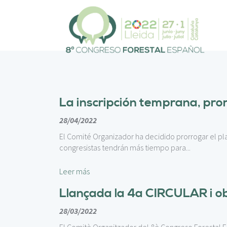
P
a
s
a
r
a
l
c
o
La inscripción temprana, pro
n
t
28/04/2022
e
El Comité Organizador ha decidido prorrogar el pl
n
congresistas tendrán más tiempo para...
i
d
Leer más
o
p
Llançada la 4a CIRCULAR i obe
r
i
28/03/2022
n