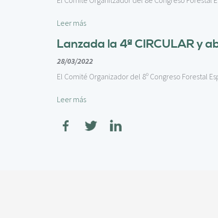
El Comitè Organitzador del 8è Congreso Forestal Esp
c
i
p
Leer más
a
Lanzada la 4ª CIRCULAR y abi
l
28/03/2022
El Comité Organizador del 8º Congreso Forestal Espa
Leer más