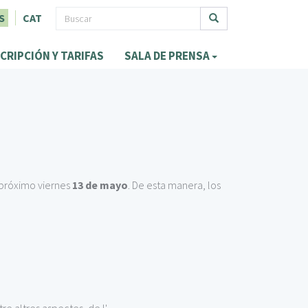
F
S
CAT
o
Buscar
CRIPCIÓN Y TARIFAS
SALA DE PRENSA
r
m
u
l
a
r
 próximo viernes
13 de mayo
. De esta manera, los
i
o
d
e
b