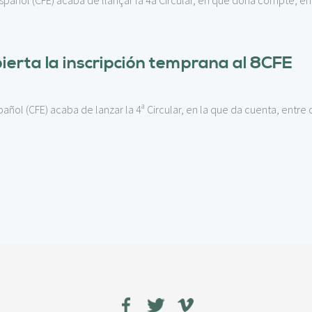
añol (CFE) acaba de llançar la 4a Circular, en què dóna compte, entre
erta la inscripción temprana al 8CFE
ñol (CFE) acaba de lanzar la 4ª Circular, en la que da cuenta, entre 