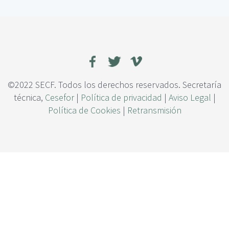
c
i
p
a
l
©2022 SECF. Todos los derechos reservados. Secretaría
técnica,
Cesefor
|
Política de privacidad
|
Aviso Legal
|
Política de Cookies
|
Retransmisión