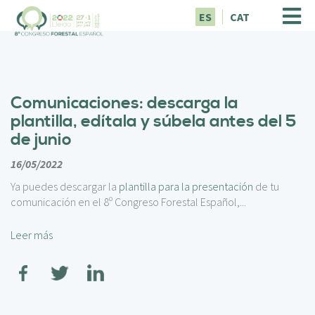
P
ES
CAT
a
s
a
r
a
Comunicaciones: descarga la
l
c
plantilla, edítala y súbela antes del 5
o
de junio
n
t
16/05/2022
e
Ya puedes descargar la
plantilla para la presentación
de tu
n
comunicación en el 8º Congreso Forestal Español,...
i
d
Leer más
o
p
r
i
n