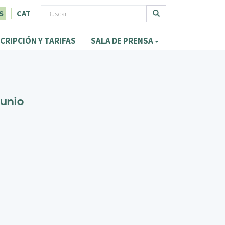
F
S
CAT
o
Buscar
CRIPCIÓN Y TARIFAS
SALA DE PRENSA
r
m
u
l
junio
a
r
i
o
d
e
b