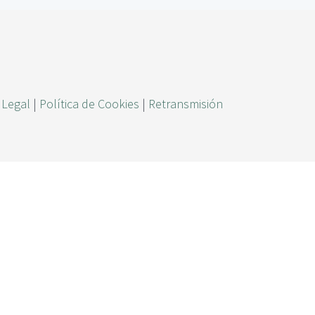
ú
s
q
u
e
 Legal
|
Política de Cookies
|
Retransmisión
d
a