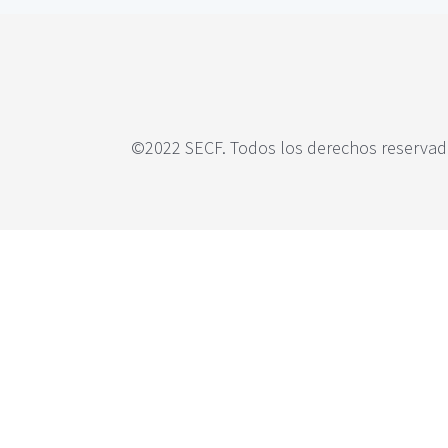
c
i
p
a
l
©2022 SECF. Todos los derechos reservado