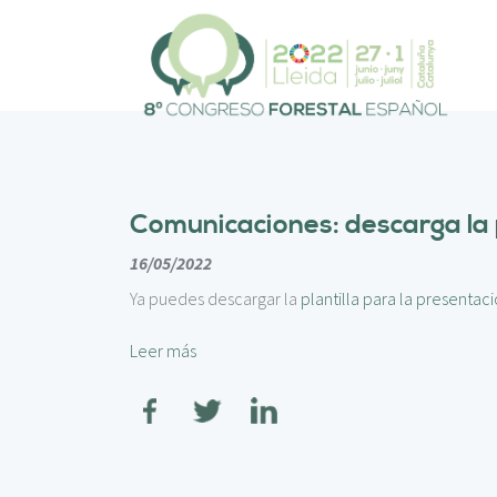
P
a
s
a
r
a
l
c
o
Comunicaciones: descarga la pl
n
t
16/05/2022
e
Ya puedes descargar la
plantilla para la presentac
n
i
Leer más
d
o
p
r
i
n