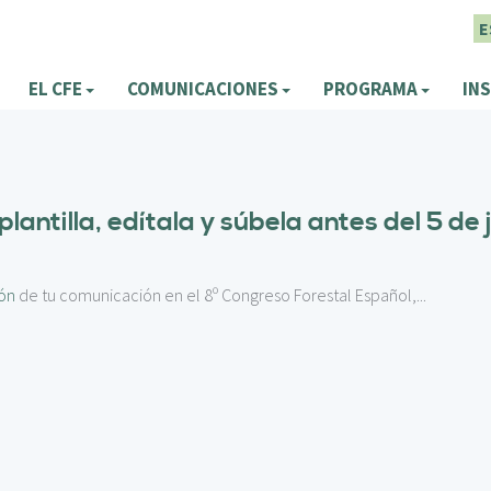
E
EL CFE
COMUNICACIONES
PROGRAMA
INS
antilla, edítala y súbela antes del 5 de 
ión
de tu comunicación en el 8º Congreso Forestal Español,...