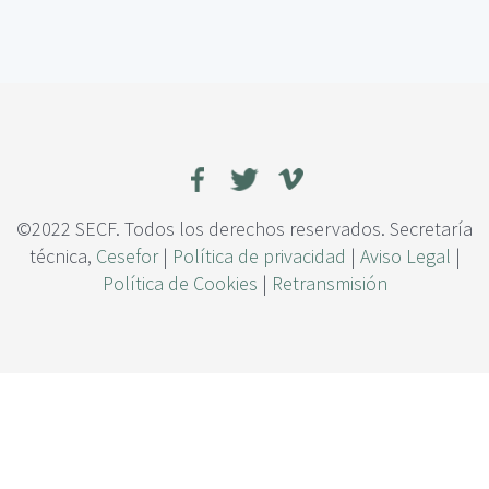
c
i
p
a
l
©2022 SECF. Todos los derechos reservados. Secretaría
técnica,
Cesefor
|
Política de privacidad
|
Aviso Legal
|
Política de Cookies
|
Retransmisión