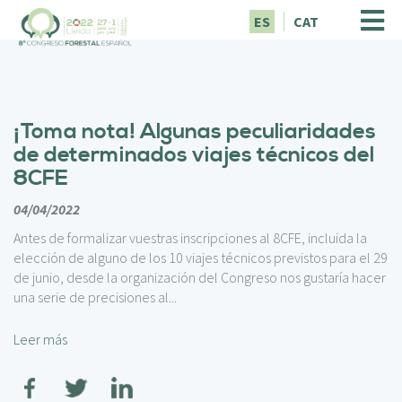
P
ES
CAT
a
s
a
r
a
¡Toma nota! Algunas peculiaridades
l
c
de determinados viajes técnicos del
o
8CFE
n
t
04/04/2022
e
Antes de formalizar vuestras inscripciones al 8CFE, incluida la
n
elección de alguno de los 10 viajes técnicos previstos para el 29
i
de junio, desde la organización del Congreso nos gustaría hacer
d
una serie de precisiones al...
o
p
Leer más
r
i
n