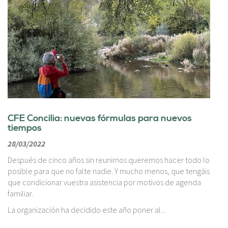
c
i
p
a
l
CFE Concilia: nuevas fórmulas para nuevos
tiempos
28/03/2022
Después de cinco años sin reunirnos queremos hacer todo lo
posible para que no falte nadie. Y mucho menos, que tengáis
que condicionar vuestra asistencia por motivos de agenda
familiar.
La organización ha decidido este año poner al...