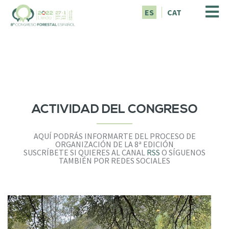
P
ES
CAT
a
s
a
r
a
l
c
o
n
ACTIVIDAD DEL CONGRESO
t
e
AQUÍ PODRÁS INFORMARTE DEL PROCESO DE
n
ORGANIZACIÓN DE LA 8ª EDICIÓN
i
SUSCRÍBETE SI QUIERES AL CANAL
RSS
O SÍGUENOS
TAMBIÉN POR REDES SOCIALES
d
o
p
r
i
n