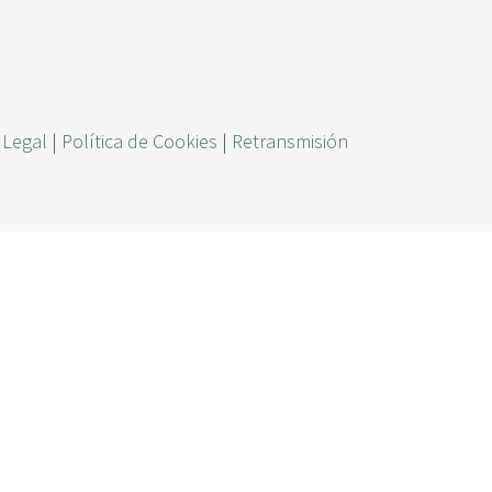
ú
s
q
u
 Legal
|
Política de Cookies
|
Retransmisión
e
d
a