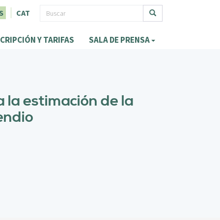
F
S
CAT
o
Buscar
CRIPCIÓN Y TARIFAS
SALA DE PRENSA
r
m
u
l
 la estimación de la
a
endio
r
i
o
d
e
b