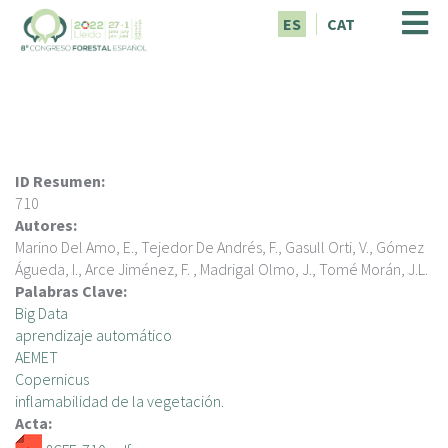
P
ES
CAT
a
s
a
r
a
l
c
ID Resumen:
o
710
n
Autores:
t
Marino Del Amo, E., Tejedor De Andrés, F., Gasull Orti, V., Gómez
e
Águeda, I., Arce Jiménez, F. , Madrigal Olmo, J., Tomé Morán, J.L.
n
Palabras Clave:
i
Big Data
d
aprendizaje automático
o
AEMET
p
Copernicus
r
inflamabilidad de la vegetación.
i
Acta:
n