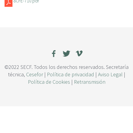
8CFE-710.pdf
c
i
p
a
l
©2022 SECF. Todos los derechos reservados. Secretaría
técnica,
Cesefor
|
Política de privacidad
|
Aviso Legal
|
Política de Cookies
|
Retransmisión